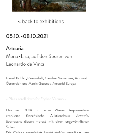
< back to exhibitions
05.10.-08.10.2021
Artcurial
Mona-Lisa, auf den Spuren von
Leonardo da Vinci
Harald Bichler_Rauminhalt, Caroline Messensee, Artcurial
Österreich und Martin Guesnet, Artcurial Europa
- Pleas scroll down for English Version -
Das seit 2014 mit einer Wiener Repräsentanz
etablierte französische Auktionshaus
Artcurial
überrascht diesen Herbst mit einer ungewöhnlichen
Schau.
Die Galerie
rauminhalt_harald bichler
empfängt vom