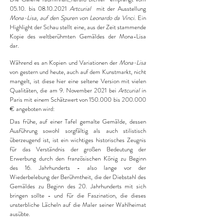
05.10. bis
08.10.2021
Artcurial
mit der Ausstellung
Mona-Lisa, auf den Spuren von Leonardo da Vinci
. Ein
Highlight der Schau stellt eine, aus der Zeit stammende
Kopie des weltberühmten Gemäldes der Mona-Lisa
dar.
Während es an Kopien und Variationen der
Mona-Lisa
von gestern und heute, auch auf dem Kunstmarkt, nicht
mangelt, ist diese hier eine seltene Version mit vielen
Qualitäten, die am 9. November 2021 bei
Artcurial
in
Paris mit einem Schätzwert von 150.000 bis 200.000
€ angeboten wird:
Das frühe, auf einer Tafel gemalte Gemälde, dessen
Ausführung sowohl sorgfältig als auch stilistisch
überzeugend ist, ist ein wichtiges historisches Zeugnis
für das Verständnis der großen Bedeutung der
Erwerbung durch den französischen König zu Beginn
des 16. Jahrhunderts - also lange vor der
Wiederbelebung der Berühmtheit, die der Diebstahl des
Gemäldes zu Beginn des 20. Jahrhunderts mit sich
bringen sollte - und für die Faszination, die dieses
unsterbliche Lächeln auf die Maler seiner Wahlheimat
ausübte.