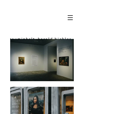
rauminhalt_harald bichler
space & content