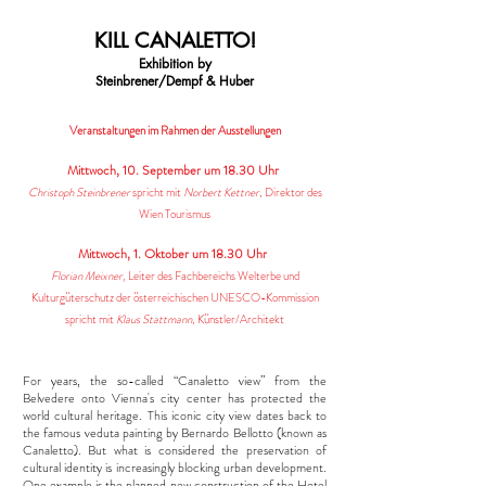
KILL CANALETTO!
Exhibition by
Steinbrener/Dempf & Huber​
Veranstaltungen im Rahmen der Ausstellungen
Mittwoch, 10. September um 18.30 Uhr
Christoph Steinbrener
spricht mit
Norbert Kettner
, Direktor des
Wien Tourismus
Mittwoch, 1. Oktober um 18.30 Uhr
Florian Meixner,
Leiter des Fachbereichs Welterbe und
Kulturgüterschutz der österreichischen UNESCO-Kommission
spricht mit
Klaus Stattmann
, Künstler/Architekt
For years, the so-called “Canaletto view” from the
Belvedere onto Vienna's city center has protected the
world cultural heritage. This iconic city view dates back to
the famous veduta painting by Bernardo Bellotto (known as
Canaletto). But what is considered the preservation of
cultural identity is increasingly blocking urban development.
One example is the planned new construction of the Hotel