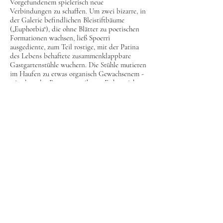
Vorgefundenem spielerisch neue
Verbindungen zu schaffen. Um zwei bizarre, in
der Galerie befindlichen Bleistiftbäume
(„Euphorbia“), die ohne Blätter zu poetischen
Formationen wachsen, ließ Spoerri
ausgediente, zum Teil rostige, mit der Patina
des Lebens behaftete zusammenklappbare
Gastgartenstühle wuchern. Die Stühle mutieren
im Haufen zu etwas organisch Gewachsenem -
wie eben der Baum unter ihnen. Es hat nicht
den Anspruch auf Harmonie, sondern eher auf
Widerspenstigkeit, es ist „störrig, struppig, sich
sträubend“, wie es Daniel Spoerri so wunderbar
in seiner dreizeiligen Charakteristik seiner
Installation ausdrückt. Im größeren der beiden
zusammengeschweißten Stuhlgestrüppe geben
die Sitzflächen des Gestühls stärkere Zäsuren
und Ebenen, im kleineren dominiert durch das
Eliminieren der Sitze eine abstraktere, lineare
Zeichnung.
Es ist gut so, dass man sich bei Daniel Spoerri
auf nichts verlassen kann. Denn der Vielseitige,
Unberechenbare, auch „Meister des Zufalls“
Genannte versteht es immer wieder,
Gewohntes ungewöhnlich zu machen, den