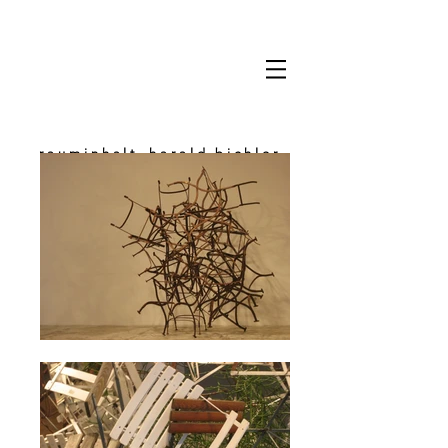
rauminhalt_harald bichler
space & content