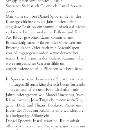
Struppig sich sträubendes Gestühl
Störriges Stuhlstück Gesträuch Daniel Spoerri
2008
Man kann sich bei Daniel Spoerri, der in der
Kunstgeschichte des 20. Jahrhunderts eine
singuläre Position einnimmt, einfach auf nichts
verlassen. Ist man mal seine Fallen- und Eat
Art Bilder gewohnt, dann kommt er mit
Bronzeskulpturen, Filmen oder Objekten aus
Brotteig daher. Oder auch mit Assemblagen
von Alltagsgegenständen – wie derzeit bei
seiner Installation in der Galerie Rauminhalt,
wo er ausgediente Gartenstühle um
vorgefundene skurille Pflanzen wuchern lässt.
In Spoerris bemerkenswerter Künstlervita, die
– naturgemäß auch künstlerisch beeinflussende
– Bekanntschaften und Freundschaften mit
Jahrhundertgrößen wie Marcel Duchamp, Yves
Klein, Arman, Jean Tinguely miteinschließen,
gehen Dada und Fluxus, Konkrete Poesie und
Ideen des Nouveau Realsime eine wunderbare,
ja einzigartige Allianz ein.
Daniel Spoerris Installation bei Rauminhalt
offenbart eines seiner Prinzipien, und zwar mit