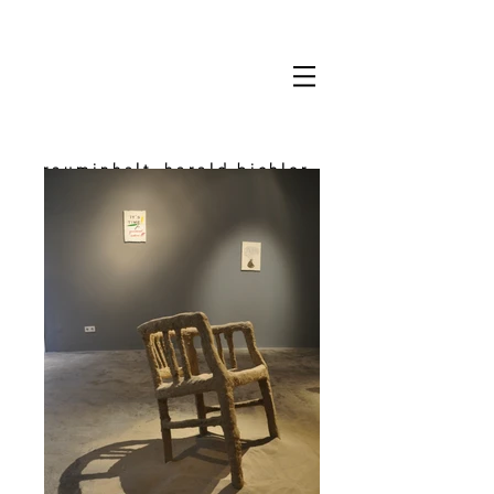
rauminhalt_harald bichler
space & content