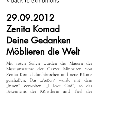
< back to exhibitions
29.09.2012
Zenita Komad
Deine Gedanken
Möblieren die Welt
Mit roten Seilen wurden die Mauern der
Museumsräume der Grazer Minoriten von
Zenita Komad durchbrochen und neue Räume
geschaffen. Das „Außen“ wurde mit dem
„Innen“ verwoben. „I love God“, so das
Bekenntnis der Künstlerin und Titel der
Ausstellung.
Im Jüdischen Museum zeigte Zenita Komad
ein Orakel und sagte „Spirituality is not
Shopping“.
Zenita Komad stellt Gott, spirituelle Arbeit
und die Verbindungen zwischen Menschen ins
Zentrum ihrer subtilen Collagen, Objekte und
Installationen.